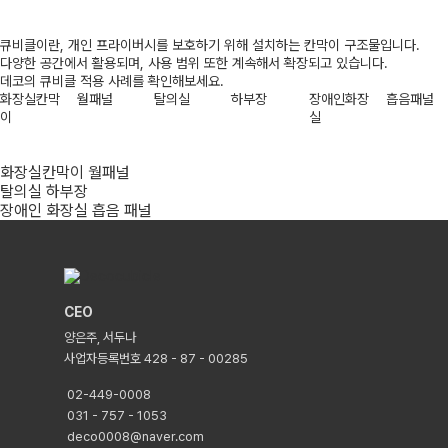
큐비클이란, 개인 프라이버시를 보호하기 위해 설치하는 칸막이 구조물입니다.
다양한 공간에서 활용되며, 사용 범위 또한 계속해서 확장되고 있습니다.
데코의 큐비클 적용 사례를 확인해보세요.
화장실칸막
월패널
탈의실
하부장
장애인화장
흡음패널
이
실
화장실칸막이
월패널
탈의실
하부장
장애인 화장실
흡음 패널
CEO
양은주, 서두나
사업자등록번호 428 - 87 - 00285
02-449-0008
031 - 757 - 1053
deco0008@naver.com