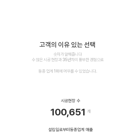
새로운 문화를 만듭니다.
고객의 이유 있는 선택
숫자가 말해줍니다
수 많은 시공 현장과
35년
차의 풍부한 경험으로
동종 업계
1위
에 머무를 수 있었습니다.
시공현장 수
100,651
개
설립일로부터
동종업계 매출