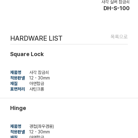
사각 실버 잠금쇠
DH-S-100
목록으로
HARDWARE LIST
Square Lock
제품명
사각 잠금쇠
적용판넬
12 - 30mm
재질
아연합금
표면처리
사틴크롬
Hinge
제품명
경첩(좌우겸용)
적용판넬
12 - 30mm
재질
아연합금