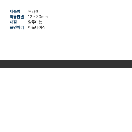
제품명
브라켓
적용판넬
12 - 30mm
재질
알루미늄
표면처리
아노다이징
CEO
양은주, 서두나
사업자등록번호 428 - 87 - 00285
02-449-0008
031 - 757 - 1053
deco0008@naver.com